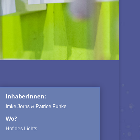
Inhaberinnen:
Imke Jörns & Patrice Funke
Wo?
Hof des Lichts