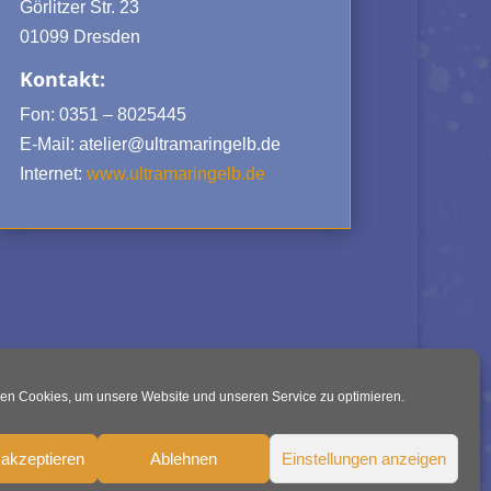
Görlitzer Str. 23
01099 Dresden
Kontakt:
Fon: 0351 – 8025445
E-Mail: atelier@ultramaringelb.de
Internet:
www.ultramaringelb.de
en Cookies, um unsere Website und unseren Service zu optimieren.
akzeptieren
Ablehnen
Einstellungen anzeigen